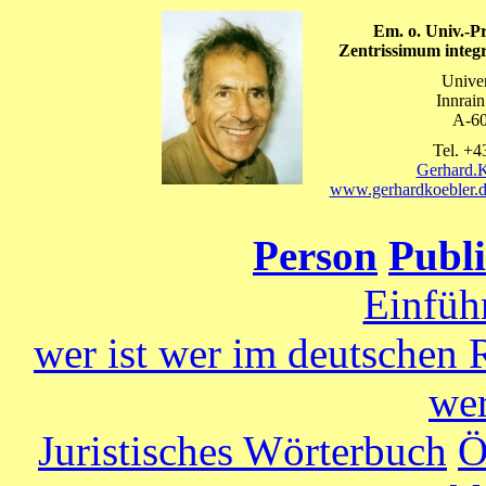
Em.
o. Univ.-P
Zentrissimum integr
Univer
Innrai
A-60
Tel. +4
Gerhard.K
www.gerhardkoebler.
Person
Publ
Einfüh
wer ist wer im deutschen 
we
Juristisches Wörterbuch
Ö