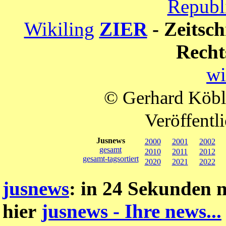
Republ
Wikiling
ZIER
- Zeitsch
Recht
wi
© Gerhard Köble
Veröffent
Jusnews
2000
2001
2002
gesamt
2010
2011
2012
gesamt-tagsortiert
2020
2021
2022
jusnews
: in 24 Sekunden 
hier
jusnews - Ihre news...