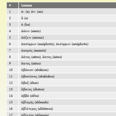
#
Lemma
1
ἀ- (a), ἀν- (an)
2
ἆ (a)
3
ἁ (ha)
4
ἀάειν (aáein)
5
ἀάζειν (aázein)
6
ἀασίφρων (aasíphrōn), ἀεσίφρων (aesíphrōn)
7
ἀασμός (aasmós)
8
ἀᾶτος (aātos), ἄατος (áatos)
9
ἄατος (áatos)
10
ἀβάκιον (abákion)
11
ἀβακίσκος (abakískos)
12
ἄβαξ (ábax)
13
ἄβατος (ábatos)
14
ἀββᾶ (abba)
15
ἀβλεμής (ablemḗs)
16
ἀβλέτερος (abléteros)
17
ἀβλεψία (ablepsía)