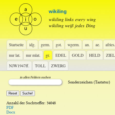
wikiling
 wikiling links every wing
wikiling weiß jedes Ding 
Startseite
idg.
germ.
got.
wgerm.
an.
ae.
afries
nur lat.
nur mlat.
gr.
EDEL
GOLD
HELD
ZIEL
NJW1947ff.
TOLL
ZWERG
in allen Feldern suchen
 Sonderzeichen (Tastatur) 
 
Anzahl der Suchtreffer: 
34048
PDF
Docx