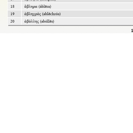
18
ἄβληρα (áblēra)
19
ἀβληχρός (ablēchrós)
20
ἀβόλλης (abóllēs)
1