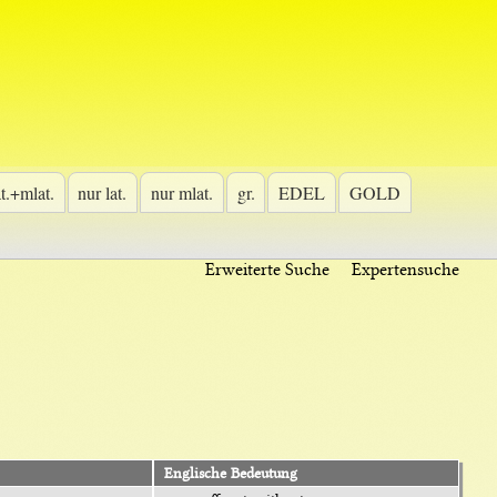
at.+mlat.
nur lat.
nur mlat.
gr.
EDEL
GOLD
Erweiterte Suche
Expertensuche
Englische Bedeutung