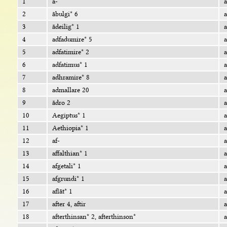
1
ā-
a
2
ābulgi* 6
a
3
ādeilig* 1
a
4
adfadumire* 5
a
5
adfatimire* 2
a
6
adfatimus* 1
a
7
adhramire* 8
a
8
admallare 20
a
9
ādro 2
a
10
Aegiptus* 1
a
11
Aethiopia* 1
a
12
af-
a
13
affalthian* 1
a
14
afgetali* 1
a
15
afgrundi* 1
a
16
aflāt* 1
a
17
after 4, aftir
a
18
afterthinsan* 2, afterthinson*
a