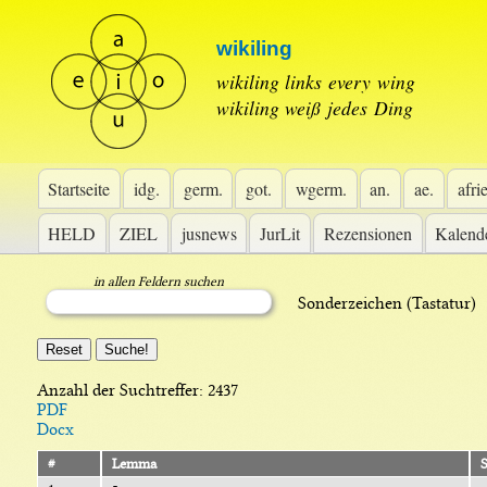
wikiling
 wikiling links every wing
wikiling weiß jedes Ding 
Startseite
idg.
germ.
got.
wgerm.
an.
ae.
afrie
HELD
ZIEL
jusnew
JurLit
Rezensionen
Kalend
in allen Feldern suchen
 Sonderzeichen (Tastatur) 
 
Anzahl der Suchtreffer: 
2437
PDF
Docx
#
Lemma