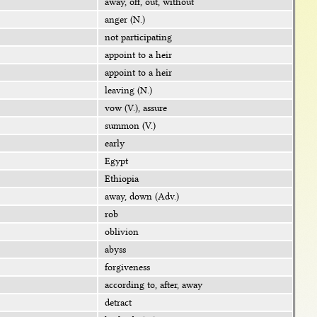
away, off, out, without
anger (N.)
not participating
appoint to a heir
appoint to a heir
leaving (N.)
vow (V.), assure
ummon (V.)
early
Egypt
Ethiopia
away, down (Adv.)
rob
oblivion
aby
forgivene
according to, after, away
detract