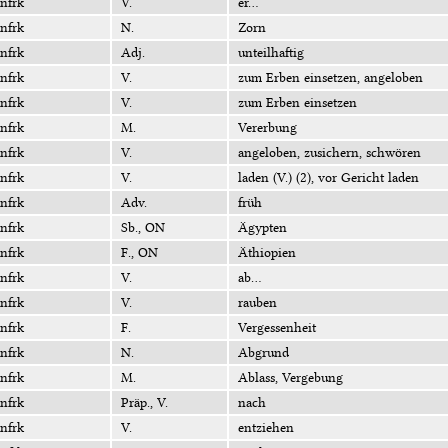
nfrk
V.
er...
nfrk
N.
Zorn
nfrk
Adj.
unteilhaftig
nfrk
V.
zum Erben einsetzen, angeloben
nfrk
V.
zum Erben einsetzen
nfrk
M.
Vererbung
nfrk
V.
angeloben, zusichern, schwören
nfrk
V.
laden (V.) (2), vor Gericht laden
nfrk
Adv.
früh
nfrk
Sb., ON
Ägypten
nfrk
F., ON
Äthiopien
nfrk
V.
ab...
nfrk
V.
rauben
nfrk
F.
Vergessenheit
nfrk
N.
Abgrund
nfrk
M.
Ablass, Vergebung
nfrk
Präp., V.
nach
nfrk
V.
entziehen