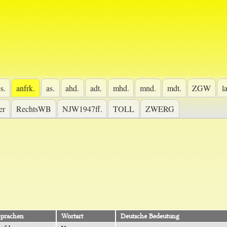
s.
anfrk.
as.
ahd.
adt.
mhd.
mnd.
mdt.
ZGW
l
er
RechtsWB
NJW1947ff.
TOLL
ZWERG
Sprachen
Wortart
Deutsche Bedeutung