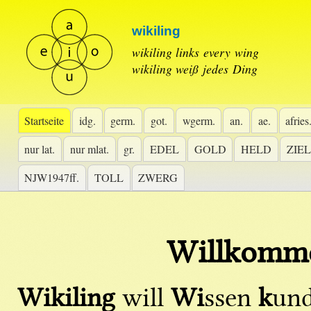
wikiling
wikiling links every wing
wikiling weiß jedes Ding
Startseite
idg.
germ.
got.
wgerm.
an.
ae.
afries
nur lat.
nur mlat.
gr.
EDEL
GOLD
HELD
ZIEL
NJW1947ff.
TOLL
ZWERG
Willkomme
Wikiling
will
Wi
ssen
k
un