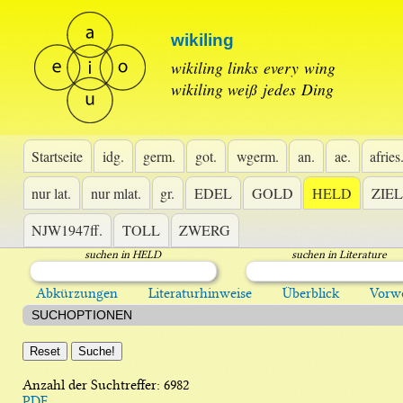
wikiling
 wikiling links every wing
wikiling weiß jedes Ding 
Startseite
idg.
germ.
got.
wgerm.
an.
ae.
afries
nur lat.
nur mlat.
gr.
EDEL
GOLD
HELD
ZIEL
NJW1947ff.
TOLL
ZWERG
uchen in HELD
uchen in Literature
Abkürzungen
 
Literaturhinweise
 
Überblick
 
Vorw
SUCHOPTIONEN
 
Anzahl der Suchtreffer: 
6982
PDF