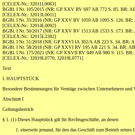
[CELEX-Nr.: 32011L0083]
BGBl. I Nr. 105/2015 (NR: GP XXV RV 697 AB 772 S. 85. BR: AB 
[CELEX-Nr.: 32013L0011]
BGBl. I Nr. 35/2016 (NR: GP XXV RV 1059 AB 1095 S. 126. BR: 
[CELEX-Nr.: 32014L0092]
BGBl. I Nr. 50/2017 (NR: GP XXV RV 1513 AB 1533 S. 173. BR: 
[CELEX-Nr.: 32015L2302]
BGBl. I Nr. 51/2018 (NR: GP XXVI IA 302/A AB 223 S. 34. BR: A
BGBl. I Nr. 58/2018 (NR: GP XXVI RV 195 AB 221 S. 34. BR: AB 
BGBl. I Nr. 175/2021 (NR: GP XXVII RV 949 AB 980 S. 115. BR: 
[CELEX-Nr.: 32019L0770, 32019L0771]
Text
I. HAUPTSTÜCK
Besondere Bestimmungen für Verträge zwischen Unternehmern und 
Abschnitt I
Geltungsbereich
§ 1.
(1) Dieses Hauptstück gilt für Rechtsgeschäfte, an denen
1. einerseits jemand, für den das Geschäft zum Betrieb seines U