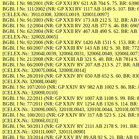
BGBl. I Nr. 98/2001 (NR: GP XXI RV 621 AB 704 S. 75. BR: 6398
BGBl. I Nr. 111/2002 (NR: GP XXI RV 1117 AB 1149 S. 107. BR: 
[CELEX-Nr.: 391L0308, 32001L0019, 32001L0097]
BGBl. I Nr. 91/2003 (NR: GP XXII RV 173 AB 212 S. 32. BR: AB 6
BGBl. I Nr. 12/2004 (NR: GP XXII RV 202 AB 377 S. 46. BR: 6965
BGBl. I Nr. 62/2004 (NR: GP XXII RV 467 AB 490 S. 62. BR: AB 7
[CELEX-Nr.: 32002L0065]
BGBl. I Nr. 92/2006 (NR: GP XXII RV 1420 AB 1511 S. 153. BR: 
BGBl. I Nr. 60/2007 (NR: GP XXIII RV 143 AB 182 S. 30. BR: 772
[CELEX-Nr.: 32004L0039, 32006L0031, 32006L0049, 32006L007
BGBl. I Nr. 21/2008 (NR: GP XXIII AB 321 S. 40. BR: AB 7814 S.
BGBl. I Nr. 66/2009 (NR: GP XXIV RV 207 AB 213 S. 27. BR: AB 
[CELEX-Nr.: 32007L0064, 32009L0014]
BGBl. I Nr. 28/2010 (NR: GP XXIV RV 650 AB 652 S. 60. BR: 830
[CELEX-Nr. 32008L0048]
BGBl. I Nr. 107/2010 (NR: GP XXIV RV 982 AB 1002 S. 86. BR: A
[CELEX-Nr.: 32009L0110]
BGBl. I Nr. 22/2011 (NR: GP XXIV RV 1007 AB 1108 S. 99. BR: 8
BGBl. I Nr. 77/2011 (NR: GP XXIV RV 1254 AB 1326 S. 114. BR: 
[CELEX-Nr.: 32009L0065, 32010L0043, 32010L0044, 32010L007
BGBl. I Nr. 100/2011 (NR: GP XXIV RV 317 AB 523 S. 124. BR: 8
[CELEX-Nr.: 32006L0123]
BGBl. I Nr. 50/2013 (NR: GP XXIV RV 2111 AB 2178 S. 191. BR: 
[CELEX-Nr.: 32011L0007, 32011L0090]
BGBl. I Nr. 33/2014 (NR: GP XXV RV 89 AB 92 S. 21. BR: AB 916