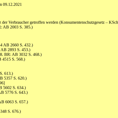
om 09.12.2021
 der Verbraucher getroffen werden (Konsumentenschutzgesetz – KSc
: AB 2003 S. 385.)
4 AB 2660 S. 432.)
 AB 2893 S. 453.)
8. BR: AB 3032 S. 468.)
 4515 S. 568.)
. 613.)
B 5357 S. 620.)
96]
 5602 S. 634.)
B 5776 S. 643.)
B 6063 S. 657.)
348 S. 676.)