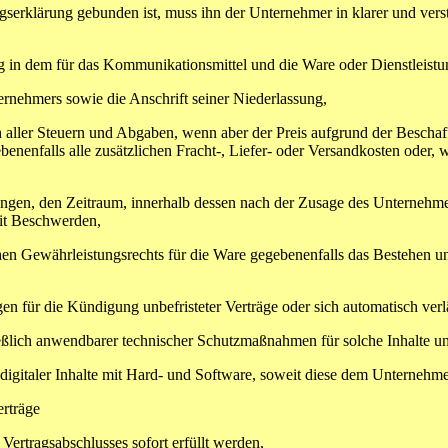
gserklärung gebunden ist, muss ihn der Unternehmer in klarer und vers
in dem für das Kommunikationsmittel und die Ware oder Dienstleis
hmers sowie die Anschrift seiner Niederlassung,
ler Steuern und Abgaben, wenn aber der Preis aufgrund der Beschaffe
enenfalls alle zusätzlichen Fracht-, Liefer- oder Versandkosten oder,
, den Zeitraum, innerhalb dessen nach der Zusage des Unternehmers d
it Beschwerden,
n Gewährleistungsrechts für die Ware gegebenenfalls das Bestehen u
für die Kündigung unbefristeter Verträge oder sich automatisch verl
ßlich anwendbarer technischer Schutzmaßnahmen für solche Inhalte u
taler Inhalte mit Hard- und Software, soweit diese dem Unternehmer 
erträge
tragsabschlusses sofort erfüllt werden,