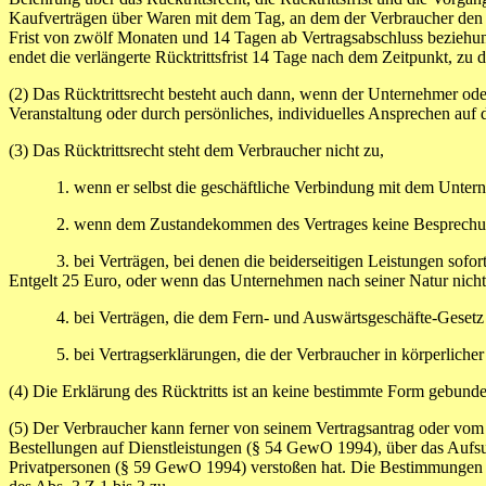
Kaufverträgen über Waren mit dem Tag, an dem der Verbraucher den Bes
Frist von zwölf Monaten und 14 Tagen ab Vertragsabschluss beziehu
endet die verlängerte Rücktrittsfrist 14 Tage nach dem Zeitpunkt, zu
(2) Das Rücktrittsrecht besteht auch dann, wenn der Unternehmer od
Veranstaltung oder durch persönliches, individuelles Ansprechen auf
(3) Das Rücktrittsrecht steht dem Verbraucher nicht zu,
1. wenn er selbst die geschäftliche Verbindung mit dem Unternehm
2. wenn dem Zustandekommen des Vertrages keine Besprechungen 
3. bei Verträgen, bei denen die beiderseitigen Leistungen sofort 
Entgelt 25 Euro, oder wenn das Unternehmen nach seiner Natur nicht 
4. bei Verträgen, die dem Fern- und Auswärtsgeschäfte-Gesetz od
5. bei Vertragserklärungen, die der Verbraucher in körperlicher 
(4) Die Erklärung des Rücktritts ist an keine bestimmte Form gebunden
(5) Der Verbraucher kann ferner von seinem Vertragsantrag oder v
Bestellungen auf Dienstleistungen (§ 54 GewO 1994), über das Auf
Privatpersonen (§ 59 GewO 1994) verstoßen hat. Die Bestimmungen de