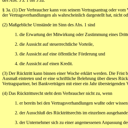
des Abs. 3 Z 1 bis 3 zu.
§ 3a.
(1) Der Verbraucher kann von seinem Vertragsantrag oder vom V
der Vertragsverhandlungen als wahrscheinlich dargestellt hat, nicht o
(2) Maßgebliche Umstände im Sinn des Abs. 1 sind
1. die Erwartung der Mitwirkung oder Zustimmung eines Dritten, d
2. die Aussicht auf steuerrechtliche Vorteile,
3. die Aussicht auf eine öffentliche Förderung und
4. die Aussicht auf einen Kredit.
(3) Der Rücktritt kann binnen einer Woche erklärt werden. Die Frist 
Ausmaß eintreten und er eine schriftliche Belehrung über dieses Rücktr
Vertragspartner, bei Bankverträgen mit einer ein Jahr übersteigende
(4) Das Rücktrittsrecht steht dem Verbraucher nicht zu, wenn
1. er bereits bei den Vertragsverhandlungen wußte oder wissen mu
2. der Ausschluß des Rücktrittsrechts im einzelnen ausgehandelt
3. der Unternehmer sich zu einer angemessenen Anpassung des Ve