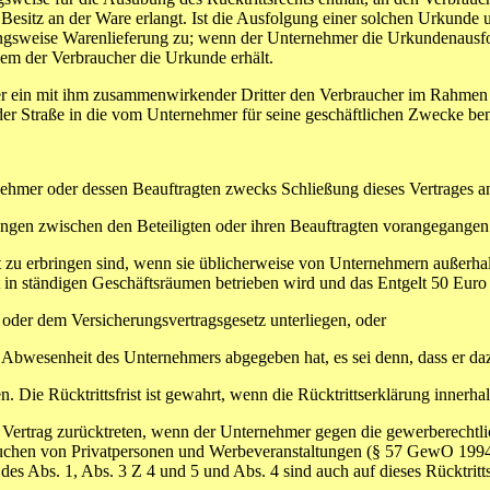
itz an der Ware erlangt. Ist die Ausfolgung einer solchen Urkunde unt
ngsweise Warenlieferung zu; wenn der Unternehmer die Urkundenausfo
 dem der Verbraucher die Urkunde erhält.
er ein mit ihm zusammenwirkender Dritter den Verbraucher im Rahmen ei
 der Straße in die vom Unternehmer für seine geschäftlichen Zwecke be
er oder dessen Beauftragten zwecks Schließung dieses Vertrages an
zwischen den Beteiligten oder ihren Beauftragten vorangegangen 
zu erbringen sind, wenn sie üblicherweise von Unternehmern außerhal
in ständigen Geschäftsräumen betrieben wird und das Entgelt 50 Euro n
er dem Versicherungsvertragsgesetz unterliegen, oder
Abwesenheit des Unternehmers abgegeben hat, es sei denn, dass er da
. Die Rücktrittsfrist ist gewahrt, wenn die Rücktrittserklärung innerhal
om Vertrag zurücktreten, wenn der Unternehmer gegen die gewerberech
suchen von Privatpersonen und Werbeveranstaltungen (§ 57 GewO 199
s Abs. 1, Abs. 3 Z 4 und 5 und Abs. 4 sind auch auf dieses Rücktritt