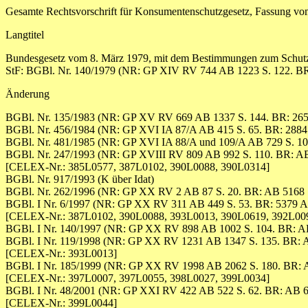
Gesamte Rechtsvorschrift für Konsumentenschutzgesetz, Fassung v
Langtitel
Bundesgesetz vom 8. März 1979, mit dem Bestimmungen zum Schutz
StF: BGBl. Nr. 140/1979 (NR: GP XIV RV 744 AB 1223 S. 122. BR
Änderung
BGBl. Nr. 135/1983 (NR: GP XV RV 669 AB 1337 S. 144. BR: 265
BGBl. Nr. 456/1984 (NR: GP XVI IA 87/A AB 415 S. 65. BR: 2884
BGBl. Nr. 481/1985 (NR: GP XVI IA 88/A und 109/A AB 729 S. 10
BGBl. Nr. 247/1993 (NR: GP XVIII RV 809 AB 992 S. 110. BR: AB
[CELEX-Nr.: 385L0577, 387L0102, 390L0088, 390L0314]
BGBl. Nr. 917/1993 (K über Idat)
BGBl. Nr. 262/1996 (NR: GP XX RV 2 AB 87 S. 20. BR: AB 5168 S
BGBl. I Nr. 6/1997 (NR: GP XX RV 311 AB 449 S. 53. BR: 5379 A
[CELEX-Nr.: 387L0102, 390L0088, 393L0013, 390L0619, 392L00
BGBl. I Nr. 140/1997 (NR: GP XX RV 898 AB 1002 S. 104. BR: AB
BGBl. I Nr. 119/1998 (NR: GP XX RV 1231 AB 1347 S. 135. BR: A
[CELEX-Nr.: 393L0013]
BGBl. I Nr. 185/1999 (NR: GP XX RV 1998 AB 2062 S. 180. BR: A
[CELEX-Nr.: 397L0007, 397L0055, 398L0027, 399L0034]
BGBl. I Nr. 48/2001 (NR: GP XXI RV 422 AB 522 S. 62. BR: AB 6
[CELEX-Nr.: 399L0044]