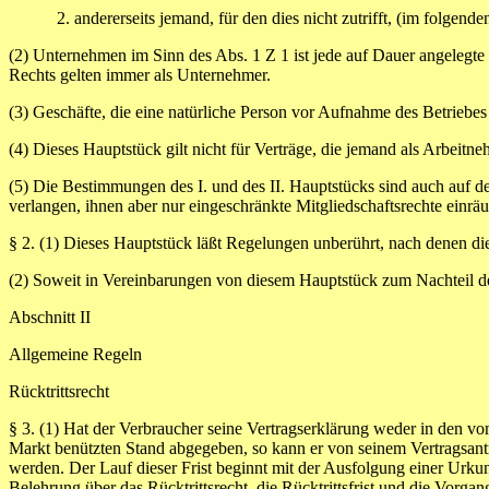
2. andererseits jemand, für den dies nicht zutrifft, (im folgenden 
(2) Unternehmen im Sinn des Abs. 1 Z 1 ist jede auf Dauer angelegte O
Rechts gelten immer als Unternehmer.
(3) Geschäfte, die eine natürliche Person vor Aufnahme des Betriebes
(4) Dieses Hauptstück gilt nicht für Verträge, die jemand als Arbeit
(5) Die Bestimmungen des I. und des II. Hauptstücks sind auch auf de
verlangen, ihnen aber nur eingeschränkte Mitgliedschaftsrechte einrä
§ 2.
(1) Dieses Hauptstück läßt Regelungen unberührt, nach denen die
(2) Soweit in Vereinbarungen von diesem Hauptstück zum Nachteil d
Abschnitt II
Allgemeine Regeln
Rücktrittsrecht
§ 3.
(1) Hat der Verbraucher seine Vertragserklärung weder in den v
Markt benützten Stand abgegeben, so kann er von seinem Vertragsant
werden. Der Lauf dieser Frist beginnt mit der Ausfolgung einer Urk
Belehrung über das Rücktrittsrecht, die Rücktrittsfrist und die Vorg