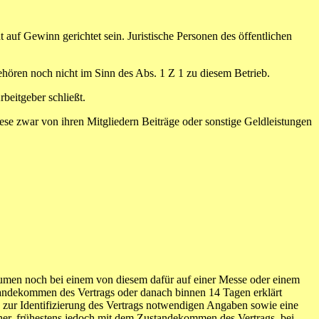
t auf Gewinn gerichtet sein. Juristische Personen des öffentlichen
ehören noch nicht im Sinn des Abs. 1 Z 1 zu diesem Betrieb.
beitgeber schließt.
ese zwar von ihren Mitgliedern Beiträge oder sonstige Geldleistungen
umen noch bei einem von diesem dafür auf einer Messe oder einem
tandekommen des Vertrags oder danach binnen 14 Tagen erklärt
 zur Identifizierung des Vertrags notwendigen Angaben sowie eine
ucher, frühestens jedoch mit dem Zustandekommen des Vertrags, bei