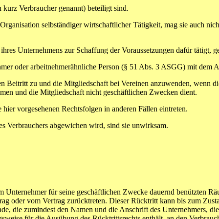
kurz Verbraucher genannt) beteiligt sind.
rganisation selbständiger wirtschaftlicher Tätigkeit, mag sie auch nich
 ihres Unternehmens zur Schaffung der Voraussetzungen dafür tätigt, g
nehmer oder arbeitnehmerähnliche Person (§ 51 Abs. 3 ASGG) mit dem Ar
n Beitritt zu und die Mitgliedschaft bei Vereinen anzuwenden, wenn di
umen und die Mitgliedschaft nicht geschäftlichen Zwecken dient.
 hier vorgesehenen Rechtsfolgen in anderen Fällen eintreten.
es Verbrauchers abgewichen wird, sind sie unwirksam.
om Unternehmer für seine geschäftlichen Zwecke dauernd benützten Rä
rag oder vom Vertrag zurücktreten. Dieser Rücktritt kann bis zum Zus
unde, die zumindest den Namen und die Anschrift des Unternehmers, die
angsweise für die Ausübung des Rücktrittsrechts enthält, an den Verbra