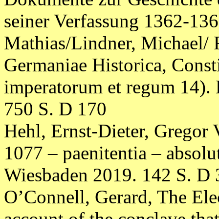
seiner Verfassung 1362-136
Mathias/Lindner, Michael/
Germaniae Historica, Consti
imperatorum et regum 14). 
750 S. D 170
Hehl, Ernst-Dieter, Gregor 
1077 – paenitentia – absolu
Wiesbaden 2019. 142 S. D 
O’Connell, Gerard, The Elec
account of the conclave tha