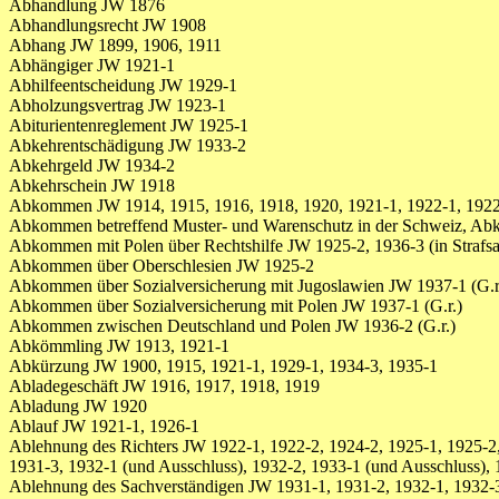
Abhandlung JW 1876
Abhandlungsrecht JW 1908
Abhang JW 1899, 1906, 1911
Abhängiger JW 1921-1
Abhilfeentscheidung JW 1929-1
Abholzungsvertrag JW 1923-1
Abiturientenreglement JW 1925-1
Abkehrentschädigung JW 1933-2
Abkehrgeld JW 1934-2
Abkehrschein JW 1918
Abkommen JW 1914, 1915, 1916, 1918, 1920, 1921-1, 1922-1, 1922-
Abkommen betreffend Muster- und Warenschutz in der Schweiz, Abk.
Abkommen mit Polen über Rechtshilfe JW 1925-2, 1936-3 (in Strafsa
Abkommen über Oberschlesien JW 1925-2
Abkommen über Sozialversicherung mit Jugoslawien JW 1937-1 (G.r
Abkommen über Sozialversicherung mit Polen JW 1937-1 (G.r.)
Abkommen zwischen Deutschland und Polen JW 1936-2 (G.r.)
Abkömmling JW 1913, 1921-1
Abkürzung JW 1900, 1915, 1921-1, 1929-1, 1934-3, 1935-1
Abladegeschäft JW 1916, 1917, 1918, 1919
Abladung JW 1920
Ablauf JW 1921-1, 1926-1
Ablehnung des Richters JW 1922-1, 1922-2, 1924-2, 1925-1, 1925-2,
1931-3, 1932-1 (und Ausschluss), 1932-2, 1933-1 (und Ausschluss), 
Ablehnung des Sachverständigen JW 1931-1, 1931-2, 1932-1, 1932-3