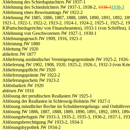
Ablehnung des Schiedsgutachters JW 1937-1
Ablehnung des Schiedsrichters JW 1937-1, 1938-2,
1938-3
1938-3
Ablehnung eines Beweisantrags JW 1922-2
Ablehnung JW 1885, 1886, 1887, 1888, 1889, 1890, 1891, 1892, 1893
1921-1, 1922-1, 1922-2, 1923-2, 1924-1, 1924-2, 1925-1, 1925-2, 192
KlPartschiedsgerichts/ von Finanzbeamten), 1933-1 (von Schöffen), 
Ablehnung von Geschworenen JW 1927-1, 1930-1
Ablehnungsgesuch JW 1909, 1916, 1921-1
Ableistung JW 1880
Ableitung JW 1920
abliefern JW 1877
Ablieferung ausländischer Vermögensgegenstände JW 1925-2, 1926-
Ablieferung JW 1902, 1908, 1920, 1925-2, 1926-1, 1932-3 (von Krie
Ablieferungspflicht JW 1920
Ablieferungsprämie JW 1922-2
Ablieferungsschein JW 1923-2
Ablösbarkeit JW 1920
ablösen JW 1916
Ablösung der preußischen Reallasten JW 1925-1
Ablösung der Reallasten in Schleswig-Holstein JW 1927-1
Ablösung mündlicher Rechte im Schuldnerregelungs- und Osthilfeverf
Ablösung JW 1886, 1887, 1888, 1889, 1890, 1891, 1892, 1893, 1894
Ablösungsbefugnis JW 1933-3, 1935-2, 1935-3, 1936-2, 1937-1, 193
Ablösungsberechtigung JW 1933-2, 1934-3
Ablösungshypothek JW 1934-2