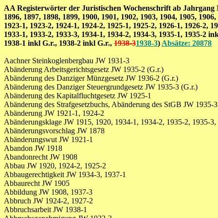
AA Registerwörter der Juristischen Wochenschrift ab Jahrgang Nr.
1896, 1897, 1898, 1899, 1900, 1901, 1902, 1903, 1904, 1905, 1906,
1923-1, 1923-2, 1924-1, 1924-2, 1925-1, 1925-2, 1926-1, 1926-2, 19
1933-1, 1933-2, 1933-3, 1934-1, 1934-2, 1934-3, 1935-1, 1935-2 inkl. 
1938-1 inkl G.r., 1938-2 inkl G.r.,
1938-3
1938-3
)
Absätze:
20878
Aachner Steinkoglenbergbau JW 1931-3
Abänderung Arbeitsgerichtsgesetz JW 1935-2 (G.r.)
Abänderung des Danziger Münzgesetz JW 1936-2 (G.r.)
Abänderung des Danziger Steuergrundgesetz JW 1935-3 (G.r.)
Abänderung des Kapitalfluchtgesetz JW 1925-1
Abänderung des Strafgesetzbuchs, Abänderung des StGB JW 1935-3 
Abänderung JW 1921-1, 1924-2
Abänderungsklage JW 1915, 1920, 1934-1, 1934-2, 1935-2, 1935-3, 
Abänderungsvorschlag JW 1878
Abänderungswut JW 1921-1
Abandon JW 1918
Abandonrecht JW 1908
Abbau JW 1920, 1924-2, 1925-2
Abbaugerechtigkeit JW 1934-3, 1937-1
Abbaurecht JW 1905
Abbildung JW 1908, 1937-3
Abbruch JW 1924-2, 1927-2
Abbruchsarbeit JW 1938-1