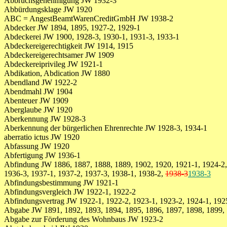
Abbruchsgenehmigung JW 1932-3
Abbürdungsklage JW 1920
ABC = AngestBeamtWarenCreditGmbH JW 1938-2
Abdecker JW 1894, 1895, 1927-2, 1929-1
Abdeckerei JW 1900, 1928-3, 1930-1, 1931-3, 1933-1
Abdeckereigerechtigkeit JW 1914, 1915
Abdeckereigerechtsamer JW 1909
Abdeckereiprivileg JW 1921-1
Abdikation, Abdication JW 1880
Abendland JW 1922-2
Abendmahl JW 1904
Abenteuer JW 1909
Aberglaube JW 1920
Aberkennung JW 1928-3
Aberkennung der bürgerlichen Ehrenrechte JW 1928-3, 1934-1
aberratio ictus JW 1920
Abfassung JW 1920
Abfertigung JW 1936-1
Abfindung JW 1886, 1887, 1888, 1889, 1902, 1920, 1921-1, 1924-2, 
1936-3, 1937-1, 1937-2, 1937-3, 1938-1, 1938-2,
1938-3
1938-3
Abfindungsbestimmung JW 1921-1
Abfindungsvergleich JW 1922-1, 1922-2
Abfindungsvertrag JW 1922-1, 1922-2, 1923-1, 1923-2, 1924-1, 192
Abgabe JW 1891, 1892, 1893, 1894, 1895, 1896, 1897, 1898, 1899, 
Abgabe zur Förderung des Wohnbaus JW 1923-2