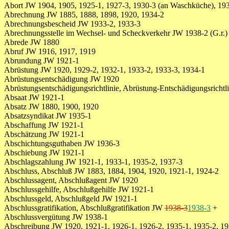
Abort JW 1904, 1905, 1925-1, 1927-3, 1930-3 (an Waschküche), 19
Abrechnung JW 1885, 1888, 1898, 1920, 1934-2
Abrechnungsbescheid JW 1933-2, 1933-3
Abrechnungsstelle im Wechsel- und Scheckverkehr JW 1938-2 (G.r.)
Abrede JW 1880
Abruf JW 1916, 1917, 1919
Abrundung JW 1921-1
Abrüstung JW 1920, 1929-2, 1932-1, 1933-2, 1933-3, 1934-1
Abrüstungsentschädigung JW 1920
Abrüstungsentschädigungsrichtlinie, Abrüstung-Entschädigungsrichtl
Absaat JW 1921-1
Absatz JW 1880, 1900, 1920
Absatzsyndikat JW 1935-1
Abschaffung JW 1921-1
Abschätzung JW 1921-1
Abschichtungsguthaben JW 1936-3
Abschiebung JW 1921-1
Abschlagszahlung JW 1921-1, 1933-1, 1935-2, 1937-3
Abschluss, Abschluß JW 1883, 1884, 1904, 1920, 1921-1, 1924-2
Abschlussagent, Abschlußagent JW 1920
Abschlussgehilfe, Abschlußgehilfe JW 1921-1
Abschlussgeld, Abschlußgeld JW 1921-1
Abschlussgratifikation, Abschlußgratifikation JW
1938-3
1938-3
+
Abschlussvergütung JW 1938-1
Abschreibung JW 1920, 1921-1, 1926-1, 1926-2, 1935-1, 1935-2, 19