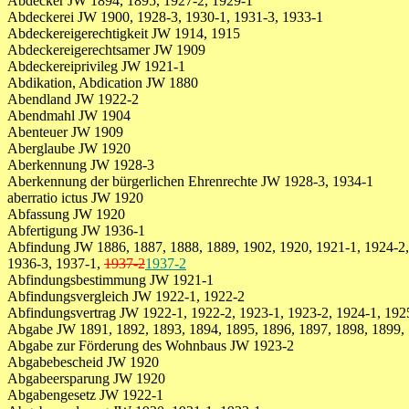
Abdecker JW 1894, 1895, 1927-2, 1929-1
Abdeckerei JW 1900, 1928-3, 1930-1, 1931-3, 1933-1
Abdeckereigerechtigkeit JW 1914, 1915
Abdeckereigerechtsamer JW 1909
Abdeckereiprivileg JW 1921-1
Abdikation, Abdication JW 1880
Abendland JW 1922-2
Abendmahl JW 1904
Abenteuer JW 1909
Aberglaube JW 1920
Aberkennung JW 1928-3
Aberkennung der bürgerlichen Ehrenrechte JW 1928-3, 1934-1
aberratio ictus JW 1920
Abfassung JW 1920
Abfertigung JW 1936-1
Abfindung JW 1886, 1887, 1888, 1889, 1902, 1920, 1921-1, 1924-2, 
1936-3, 1937-1,
1937-2
1937-2
Abfindungsbestimmung JW 1921-1
Abfindungsvergleich JW 1922-1, 1922-2
Abfindungsvertrag JW 1922-1, 1922-2, 1923-1, 1923-2, 1924-1, 192
Abgabe JW 1891, 1892, 1893, 1894, 1895, 1896, 1897, 1898, 1899, 
Abgabe zur Förderung des Wohnbaus JW 1923-2
Abgabebescheid JW 1920
Abgabeersparung JW 1920
Abgabengesetz JW 1922-1