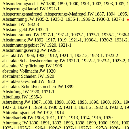
Absonderungsrecht JW 1890, 1899, 1900, 1901, 1902, 1903, 1905, 1
Absperrungsklausel JW 1921-1
Absperrungsmaßregel, Absperrungs-Maßregel JW 1887, 1894, 1895,
Abstammung JW 1935-2, 1935-3, 1936-1, 1936-2, 1936-3, 1937-1,
1
Abstand JW 1932-3
Abstandsgeld JW 1932-1
Abstandssumme JW 1927-1, 1931-1, 1933-1, 1935-1, 1935-2, 1936-
Abstimmung JW 1892, 1917, 1919, 1921-1, 1930-1, 1930-3, 1931-2, 
Abstimmungsgebiet JW 1920, 1921-1
Abstimmungsvertag JW 1929-1
abstrakt JW 1904, 1906, 1912, 1921-1, 1922-2, 1923-1, 1923-2
abstrakte Schadensberechnung JW 1921-1, 1922-2, 1923-1, 1923-2, 
abstrakte Verpflichtung JW 1906
abstrakte Vollmacht JW 1920
abstrakter Schaden JW 1920
abstraktes Geschäft JW 1920
abstraktes Schuldversprechen JW 1899
Abstufung JW 1920, 1921-1
Abteilung JW 1935-3
Abtreibung JW 1887, 1888, 1890, 1892, 1893, 1896, 1900, 1901, 190
1927-3, 1929-1, 1929-3, 1930-2, 1931-1, 1931-2, 1932-3, 1933-2, 1
Abtreibungsmittel JW 1912, 1914
Abtretbarkeit JW 1908, 1911, 1912, 1913, 1914, 1915, 1920
Abtretung JW 1890, 1891, 1892, 1893, 1898, 1899, 1900, 1901, 1902
1925-1, 1925-2, 1926-1, 1926-2, 1927-1, 1927-2, 1927-3, 1928-1, 19