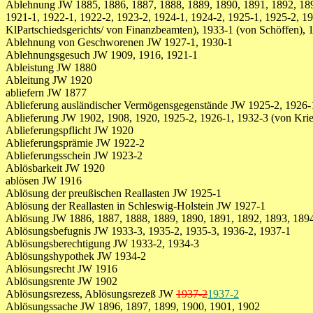
Ablehnung JW 1885, 1886, 1887, 1888, 1889, 1890, 1891, 1892, 1893
1921-1, 1922-1, 1922-2, 1923-2, 1924-1, 1924-2, 1925-1, 1925-2, 192
KlPartschiedsgerichts/ von Finanzbeamten), 1933-1 (von Schöffen), 
Ablehnung von Geschworenen JW 1927-1, 1930-1
Ablehnungsgesuch JW 1909, 1916, 1921-1
Ableistung JW 1880
Ableitung JW 1920
abliefern JW 1877
Ablieferung ausländischer Vermögensgegenstände JW 1925-2, 1926-
Ablieferung JW 1902, 1908, 1920, 1925-2, 1926-1, 1932-3 (von Krie
Ablieferungspflicht JW 1920
Ablieferungsprämie JW 1922-2
Ablieferungsschein JW 1923-2
Ablösbarkeit JW 1920
ablösen JW 1916
Ablösung der preußischen Reallasten JW 1925-1
Ablösung der Reallasten in Schleswig-Holstein JW 1927-1
Ablösung JW 1886, 1887, 1888, 1889, 1890, 1891, 1892, 1893, 1894
Ablösungsbefugnis JW 1933-3, 1935-2, 1935-3, 1936-2, 1937-1
Ablösungsberechtigung JW 1933-2, 1934-3
Ablösungshypothek JW 1934-2
Ablösungsrecht JW 1916
Ablösungsrente JW 1902
Ablösungsrezess, Ablösungsrezeß JW
1937-2
1937-2
Ablösungssache JW 1896, 1897, 1899, 1900, 1901, 1902