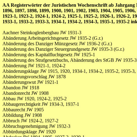
AA Registerwörter der Juristischen Wochenschrift ab Jahrgang Nr.
1896, 1897, 1898, 1899, 1900, 1901, 1902, 1903, 1904, 1905, 1906,
1923-1, 1923-2, 1924-1, 1924-2, 1925-1, 1925-2, 1926-1, 1926-2, 19
1933-1, 1933-2, 1933-3, 1934-1, 1934-2, 1934-3, 1935-1, 1935-2 inkl. 
Aachner Steinkoglenbergbau JW 1931-3
Abänderung Arbeitsgerichtsgesetz JW 1935-2 (G.r.)
Abänderung des Danziger Münzgesetz JW 1936-2 (G.r.)
Abänderung des Danziger Steuergrundgesetz JW 1935-3 (G.r.)
Abänderung des Kapitalfluchtgesetz JW 1925-1
Abänderung des Strafgesetzbuchs, Abänderung des StGB JW 1935-3 
Abänderung JW 1921-1, 1924-2
Abänderungsklage JW 1915, 1920, 1934-1, 1934-2, 1935-2, 1935-3,
Abänderungsvorschlag JW 1878
Abänderungswut JW 1921-1
Abandon JW 1918
Abandonrecht JW 1908
Abbau JW 1920, 1924-2, 1925-2
Abbaugerechtigkeit JW 1934-3, 1937-1
Abbaurecht JW 1905
Abbildung JW 1908
Abbruch JW 1924-2, 1927-2
Abbruchsgenehmigung JW 1932-3
Abbürdungsklage JW 1920