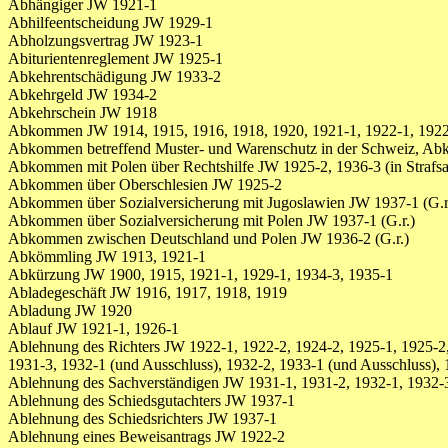
Abhängiger JW 1921-1
Abhilfeentscheidung JW 1929-1
Abholzungsvertrag JW 1923-1
Abiturientenreglement JW 1925-1
Abkehrentschädigung JW 1933-2
Abkehrgeld JW 1934-2
Abkehrschein JW 1918
Abkommen JW 1914, 1915, 1916, 1918, 1920, 1921-1, 1922-1, 1922-
Abkommen betreffend Muster- und Warenschutz in der Schweiz, Abk.
Abkommen mit Polen über Rechtshilfe JW 1925-2, 1936-3 (in Strafsa
Abkommen über Oberschlesien JW 1925-2
Abkommen über Sozialversicherung mit Jugoslawien JW 1937-1 (G.r
Abkommen über Sozialversicherung mit Polen JW 1937-1 (G.r.)
Abkommen zwischen Deutschland und Polen JW 1936-2 (G.r.)
Abkömmling JW 1913, 1921-1
Abkürzung JW 1900, 1915, 1921-1, 1929-1, 1934-3, 1935-1
Abladegeschäft JW 1916, 1917, 1918, 1919
Abladung JW 1920
Ablauf JW 1921-1, 1926-1
Ablehnung des Richters JW 1922-1, 1922-2, 1924-2, 1925-1, 1925-2,
1931-3, 1932-1 (und Ausschluss), 1932-2, 1933-1 (und Ausschluss), 
Ablehnung des Sachverständigen JW 1931-1, 1931-2, 1932-1, 1932-3
Ablehnung des Schiedsgutachters JW 1937-1
Ablehnung des Schiedsrichters JW 1937-1
Ablehnung eines Beweisantrags JW 1922-2