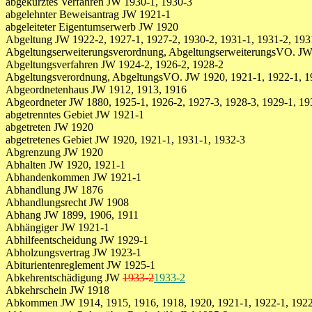
abgekürztes Verfahren JW 1930-1, 1930-3
abgelehnter Beweisantrag JW 1921-1
abgeleiteter Eigentumserwerb JW 1920
Abgeltung JW 1922-2, 1927-1, 1927-2, 1930-2, 1931-1, 1931-2, 193
Abgeltungserweiterungsverordnung, AbgeltungserweiterungsVO. JW
Abgeltungsverfahren JW 1924-2, 1926-2, 1928-2
Abgeltungsverordnung, AbgeltungsVO. JW 1920, 1921-1, 1922-1, 19
Abgeordnetenhaus JW 1912, 1913, 1916
Abgeordneter JW 1880, 1925-1, 1926-2, 1927-3, 1928-3, 1929-1, 1930
abgetrenntes Gebiet JW 1921-1
abgetreten JW 1920
abgetretenes Gebiet JW 1920, 1921-1, 1931-1, 1932-3
Abgrenzung JW 1920
Abhalten JW 1920, 1921-1
Abhandenkommen JW 1921-1
Abhandlung JW 1876
Abhandlungsrecht JW 1908
Abhang JW 1899, 1906, 1911
Abhängiger JW 1921-1
Abhilfeentscheidung JW 1929-1
Abholzungsvertrag JW 1923-1
Abiturientenreglement JW 1925-1
Abkehrentschädigung JW
1933-2
1933-2
Abkehrschein JW 1918
Abkommen JW 1914, 1915, 1916, 1918, 1920, 1921-1, 1922-1, 1922-