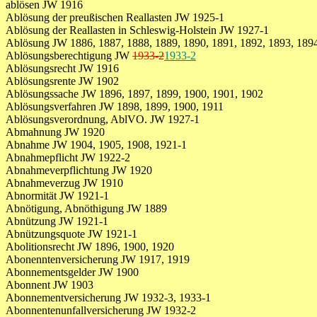
ablösen JW 1916
Ablösung der preußischen Reallasten JW 1925-1
Ablösung der Reallasten in Schleswig-Holstein JW 1927-1
Ablösung JW 1886, 1887, 1888, 1889, 1890, 1891, 1892, 1893, 1894
Ablösungsberechtigung JW
1933-2
1933-2
Ablösungsrecht JW 1916
Ablösungsrente JW 1902
Ablösungssache JW 1896, 1897, 1899, 1900, 1901, 1902
Ablösungsverfahren JW 1898, 1899, 1900, 1911
Ablösungsverordnung, AblVO. JW 1927-1
Abmahnung JW 1920
Abnahme JW 1904, 1905, 1908, 1921-1
Abnahmepflicht JW 1922-2
Abnahmeverpflichtung JW 1920
Abnahmeverzug JW 1910
Abnormität JW 1921-1
Abnötigung, Abnöthigung JW 1889
Abnützung JW 1921-1
Abnützungsquote JW 1921-1
Abolitionsrecht JW 1896, 1900, 1920
Abonenntenversicherung JW 1917, 1919
Abonnementsgelder JW 1900
Abonnent JW 1903
Abonnementversicherung JW 1932-3, 1933-1
Abonnentenunfallversicherung JW 1932-2