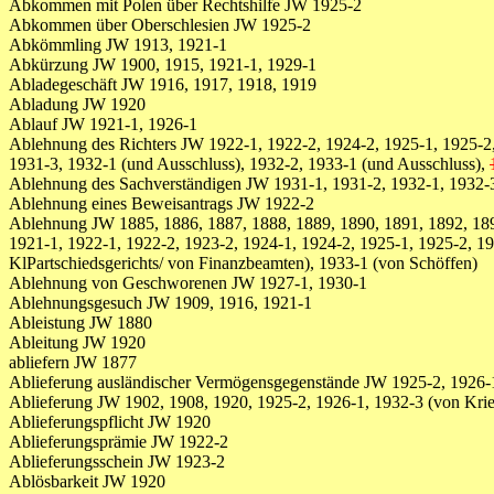
Abkommen mit Polen über Rechtshilfe JW 1925-2
Abkommen über Oberschlesien JW 1925-2
Abkömmling JW 1913, 1921-1
Abkürzung JW 1900, 1915, 1921-1, 1929-1
Abladegeschäft JW 1916, 1917, 1918, 1919
Abladung JW 1920
Ablauf JW 1921-1, 1926-1
Ablehnung des Richters JW 1922-1, 1922-2, 1924-2, 1925-1, 1925-2,
1931-3, 1932-1 (und Ausschluss), 1932-2, 1933-1 (und Ausschluss),
Ablehnung des Sachverständigen JW 1931-1, 1931-2, 1932-1, 1932-
Ablehnung eines Beweisantrags JW 1922-2
Ablehnung JW 1885, 1886, 1887, 1888, 1889, 1890, 1891, 1892, 1893
1921-1, 1922-1, 1922-2, 1923-2, 1924-1, 1924-2, 1925-1, 1925-2, 192
KlPartschiedsgerichts/ von Finanzbeamten), 1933-1 (von Schöffen)
Ablehnung von Geschworenen JW 1927-1, 1930-1
Ablehnungsgesuch JW 1909, 1916, 1921-1
Ableistung JW 1880
Ableitung JW 1920
abliefern JW 1877
Ablieferung ausländischer Vermögensgegenstände JW 1925-2, 1926-
Ablieferung JW 1902, 1908, 1920, 1925-2, 1926-1, 1932-3 (von Krie
Ablieferungspflicht JW 1920
Ablieferungsprämie JW 1922-2
Ablieferungsschein JW 1923-2
Ablösbarkeit JW 1920