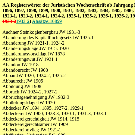
AA Registerwörter der Juristischen Wochenschrift ab Jahrgang Nr.
1896, 1897, 1898, 1899, 1900, 1901, 1902, 1903, 1904, 1905, 1906,
1923-1, 1923-2, 1924-1, 1924-2, 1925-1, 1925-2, 1926-1, 1926-2, 19
1933-2
1933-2
)
Absätze:16859
Aachner Steinkoglenbergbau JW 1931-3
Abänderung des Kapitalfluchtgesetz JW 1925-1
Abänderung JW 1921-1, 1924-2
Abänderungsklage JW 1915, 1920
Abänderungsvorschlag JW 1878
Abänderungswut JW 1921-1
Abandon JW 1918
Abandonrecht JW 1908
Abbau JW 1920, 1924-2, 1925-2
Abbaurecht JW 1905
Abbildung JW 1908
Abbruch JW 1924-2, 1927-2
Abbruchsgenehmigung JW 1932-3
Abbürdungsklage JW 1920
Abdecker JW 1894, 1895, 1927-2, 1929-1
Abdeckerei JW 1900, 1928-3, 1930-1, 1931-3, 1933-1
Abdeckereigerechtigkeit JW 1914, 1915
Abdeckereigerechtsamer JW 1909
Abdeckereiprivileg JW 1921-1