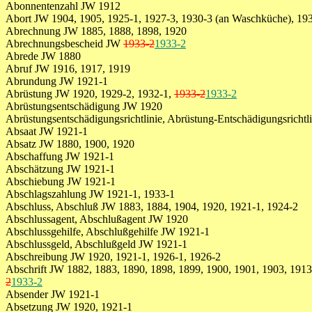
Abonnentenzahl JW 1912
Abort JW 1904, 1905, 1925-1, 1927-3, 1930-3 (an Waschküche), 19
Abrechnung JW 1885, 1888, 1898, 1920
Abrechnungsbescheid JW
1933-2
1933-2
Abrede JW 1880
Abruf JW 1916, 1917, 1919
Abrundung JW 1921-1
Abrüstung JW 1920, 1929-2, 1932-1,
1933-2
1933-2
Abrüstungsentschädigung JW 1920
Abrüstungsentschädigungsrichtlinie, Abrüstung-Entschädigungsrichtl
Absaat JW 1921-1
Absatz JW 1880, 1900, 1920
Abschaffung JW 1921-1
Abschätzung JW 1921-1
Abschiebung JW 1921-1
Abschlagszahlung JW 1921-1, 1933-1
Abschluss, Abschluß JW 1883, 1884, 1904, 1920, 1921-1, 1924-2
Abschlussagent, Abschlußagent JW 1920
Abschlussgehilfe, Abschlußgehilfe JW 1921-1
Abschlussgeld, Abschlußgeld JW 1921-1
Abschreibung JW 1920, 1921-1, 1926-1, 1926-2
Abschrift JW 1882, 1883, 1890, 1898, 1899, 1900, 1901, 1903, 1913
2
1933-2
Absender JW 1921-1
Absetzung JW 1920, 1921-1