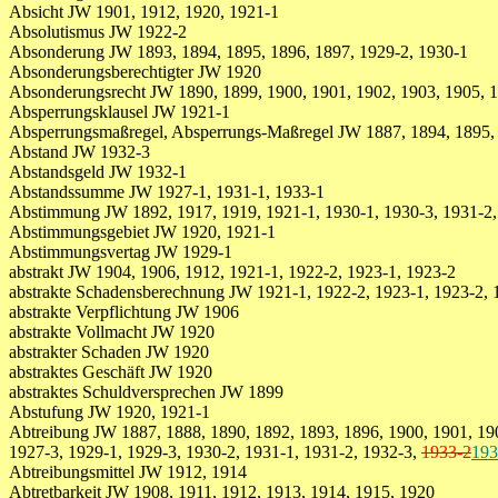
Absicht JW 1901, 1912, 1920, 1921-1
Absolutismus JW 1922-2
Absonderung JW 1893, 1894, 1895, 1896, 1897, 1929-2, 1930-1
Absonderungsberechtigter JW 1920
Absonderungsrecht JW 1890, 1899, 1900, 1901, 1902, 1903, 1905, 1
Absperrungsklausel JW 1921-1
Absperrungsmaßregel, Absperrungs-Maßregel JW 1887, 1894, 1895,
Abstand JW 1932-3
Abstandsgeld JW 1932-1
Abstandssumme JW 1927-1, 1931-1, 1933-1
Abstimmung JW 1892, 1917, 1919, 1921-1, 1930-1, 1930-3, 1931-2,
Abstimmungsgebiet JW 1920, 1921-1
Abstimmungsvertag JW 1929-1
abstrakt JW 1904, 1906, 1912, 1921-1, 1922-2, 1923-1, 1923-2
abstrakte Schadensberechnung JW 1921-1, 1922-2, 1923-1, 1923-2, 
abstrakte Verpflichtung JW 1906
abstrakte Vollmacht JW 1920
abstrakter Schaden JW 1920
abstraktes Geschäft JW 1920
abstraktes Schuldversprechen JW 1899
Abstufung JW 1920, 1921-1
Abtreibung JW 1887, 1888, 1890, 1892, 1893, 1896, 1900, 1901, 190
1927-3, 1929-1, 1929-3, 1930-2, 1931-1, 1931-2, 1932-3,
1933-2
193
Abtreibungsmittel JW 1912, 1914
Abtretbarkeit JW 1908, 1911, 1912, 1913, 1914, 1915, 1920