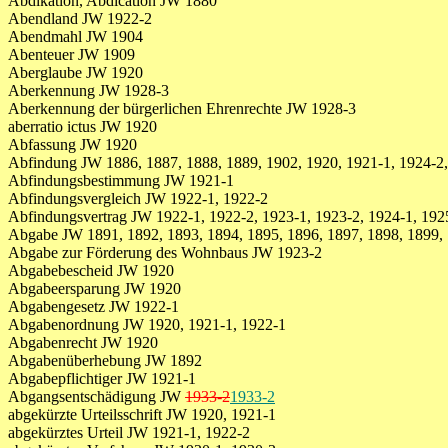
Abdikation, Abdication JW 1880
Abendland JW 1922-2
Abendmahl JW 1904
Abenteuer JW 1909
Aberglaube JW 1920
Aberkennung JW 1928-3
Aberkennung der bürgerlichen Ehrenrechte JW 1928-3
aberratio ictus JW 1920
Abfassung JW 1920
Abfindung JW 1886, 1887, 1888, 1889, 1902, 1920, 1921-1, 1924-2,
Abfindungsbestimmung JW 1921-1
Abfindungsvergleich JW 1922-1, 1922-2
Abfindungsvertrag JW 1922-1, 1922-2, 1923-1, 1923-2, 1924-1, 192
Abgabe JW 1891, 1892, 1893, 1894, 1895, 1896, 1897, 1898, 1899, 
Abgabe zur Förderung des Wohnbaus JW 1923-2
Abgabebescheid JW 1920
Abgabeersparung JW 1920
Abgabengesetz JW 1922-1
Abgabenordnung JW 1920, 1921-1, 1922-1
Abgabenrecht JW 1920
Abgabenüberhebung JW 1892
Abgabepflichtiger JW 1921-1
Abgangsentschädigung JW
1933-2
1933-2
abgekürzte Urteilsschrift JW 1920, 1921-1
abgekürztes Urteil JW 1921-1, 1922-2