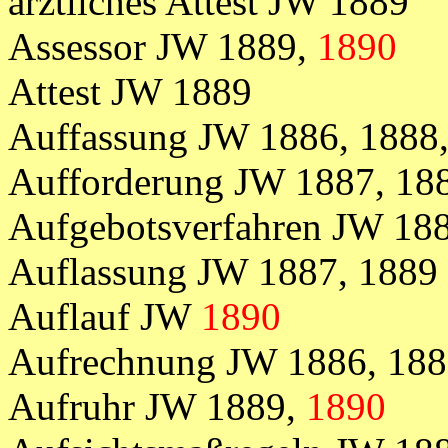
ärztliches Attest JW 1889
Assessor JW 1889,
1890
Attest JW 1889
Auffassung JW 1886, 1888
Aufforderung JW 1887, 18
Aufgebotsverfahren JW 18
Auflassung JW 1887, 1889
Auflauf JW
1890
Aufrechnung JW 1886, 188
Aufruhr JW 1889,
1890