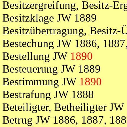
Besitzergreifung, Besitz-E
Besitzklage JW 1889
Besitzübertragung, Besitz
Bestechung JW 1886, 1887
Bestellung JW
1890
Besteuerung JW 1889
Bestimmung JW
1890
Bestrafung JW 1888
Beteiligter, Betheiligter JW
Betrug JW 1886, 1887, 188