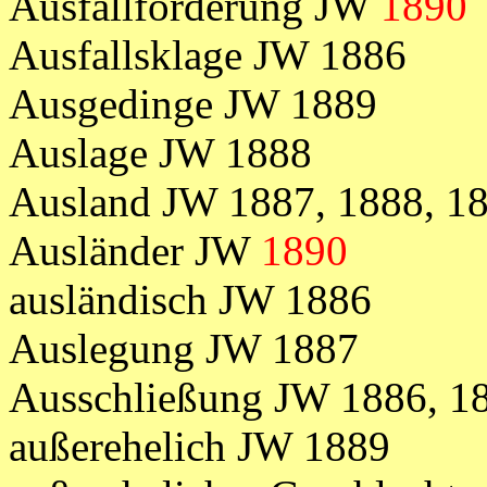
Ausfallforderung JW
1890
Ausfallsklage JW 1886
Ausgedinge JW 1889
Auslage JW 1888
Ausland JW 1887, 1888, 1
Ausländer JW
1890
ausländisch JW 1886
Auslegung JW 1887
Ausschließung JW 1886, 1
außerehelich JW 1889