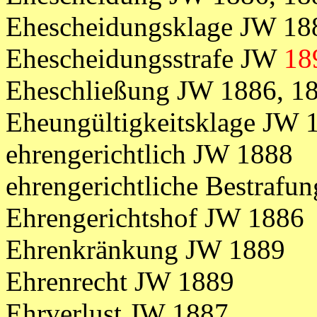
Ehescheidungsklage JW 18
Ehescheidungsstrafe JW
18
Eheschließung JW 1886, 18
Eheungültigkeitsklage JW 
ehrengerichtlich JW 1888
ehrengerichtliche Bestrafu
Ehrengerichtshof JW 1886
Ehrenkränkung JW 1889
Ehrenrecht JW 1889
Ehrverlust JW 1887