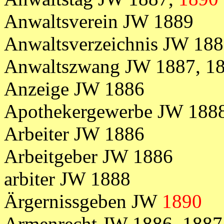
Anwaltsverein JW 1889
Anwaltsverzeichnis JW 18
Anwaltszwang JW 1887, 1
Anzeige JW 1886
Apothekergewerbe JW 188
Arbeiter JW 1886
Arbeitgeber JW 1886
arbiter JW 1888
Ärgernissgeben JW
1890
Armenrecht JW 1886, 1887,