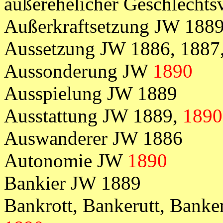
außerehelicher Geschlecht
Außerkraftsetzung JW 188
Aussetzung JW 1886, 1887
Aussonderung JW
1890
Ausspielung JW 1889
Ausstattung JW 1889,
1890
Auswanderer JW 1886
Autonomie JW
1890
Bankier JW 1889
Bankrott, Bankerutt, Banke