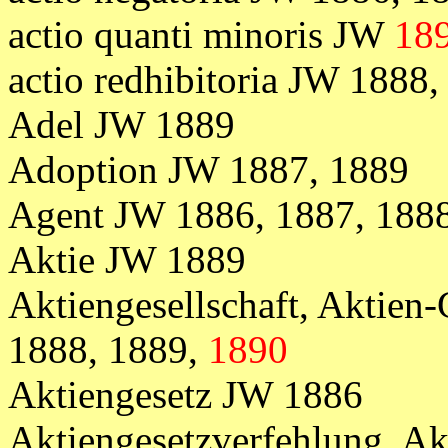
actio quanti minoris JW
18
actio redhibitoria JW 1888
Adel JW 1889
Adoption JW 1887, 1889
Agent JW 1886, 1887, 188
Aktie JW 1889
Aktiengesellschaft, Aktien
1888, 1889,
1890
Aktiengesetz JW 1886
Aktiengesetzverfehlung, A