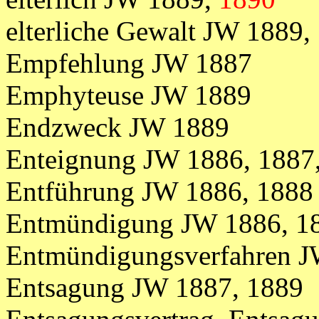
elterliche Gewalt JW 1889,
Empfehlung JW 1887
Emphyteuse JW 1889
Endzweck JW 1889
Enteignung JW 1886, 1887
Entführung JW 1886, 1888
Entmündigung JW 1886, 1
Entmündigungsverfahren 
Entsagung JW 1887, 1889