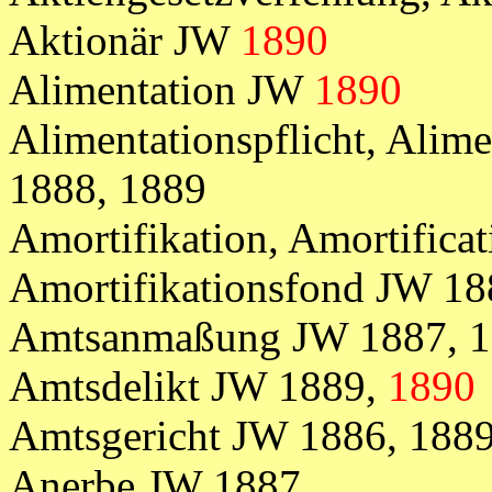
Aktionär JW
1890
Alimentation JW
1890
Alimentationspflicht, Alime
1888, 1889
Amortifikation, Amortifica
Amortifikationsfond JW 18
Amtsanmaßung JW 1887, 1
Amtsdelikt JW 1889,
1890
Amtsgericht JW 1886, 188
Anerbe JW 1887