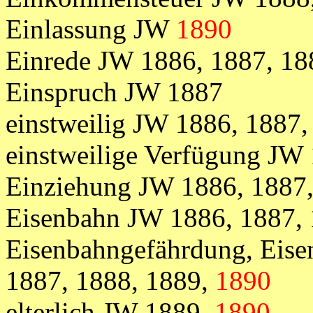
Einlassung JW
1890
Einrede JW 1886, 1887, 18
Einspruch JW 1887
einstweilig JW 1886, 1887,
einstweilige Verfügung JW
Einziehung JW 1886, 1887,
Eisenbahn JW 1886, 1887, 
Eisenbahngefährdung, Eis
1887, 1888, 1889,
1890
elterlich JW 1889,
1890