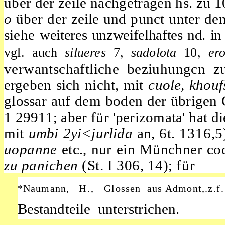
über der zeile nachgetragen hs. zu
1
o
über der zeile und
punct
unter d
siehe
weiteres unzweifelhaftes nd. i
vgl. auch
silueres
7,
sadolota
10,
er
verwantschaftliche beziuhungcn 
ergeben sich nicht, mit
cuole, khouf­
glossar
auf dem boden
der übrigen 
1 29911;
aber für 'perizomata' hat d
mit
umbi 2yi<jurlida
an, 6t.
1316,5
uopanne
etc., nur ein Münchner c
zu panichen
(St. I 306, 14); für
*Naumann,
H.,
Glossen aus Admont,.z.
f
Bestandteile unterstrichen.