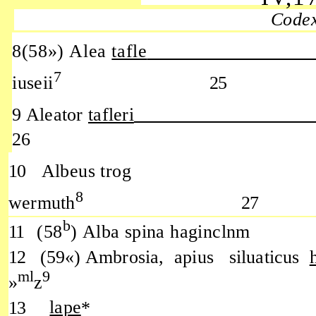
Code
8(58»)
Alea
tafle
7
iuseii
25
9 Aleator
tafleri
26
10
Albeus trog
8
wermuth
27
b
11
(58
)
Alba spina
haginclnm
12
(59«) Ambrosia, apius siluaticus
ml
9
»
z
13
lape
*