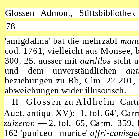
Glossen Admont, Stiftsbibliothe
78
'amigdalina'
bat die mehrzabl
man
cod. 1761, vielleicht aus Monsee, 
300, 25. ausser mit
gurdilos
steht 
und dem unverständlichen
an
beziebungen zu Rb, Clm.
22 201,
abweichungen
wider illusorisch.
II.
Glossen
zu
Aldhelm
Cartn
Auct.
antiqu.
XV): 1.
fol. 64',
Carm
zuizeron
— 2.
fol. 65,
Carm. 359,
162
'puniceo murice'
affri-
canisg