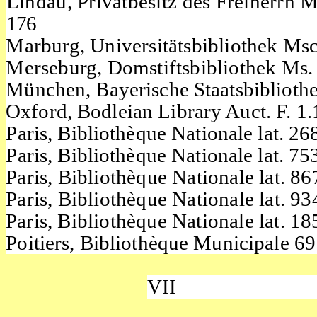
Lindau,
Privatbesitz des Freiherrn
176
Marburg, Universitätsbibliothek Msc
Merseburg, Domstiftsbibliothek Ms.
München, Bayerische Staatsbiblioth
Oxford, Bodleian Library Auct. F. 1.
Paris
,
Bibliothèque
Nationale lat. 26
Paris
,
Bibliothèque
Nationale lat. 75
Paris
,
Bibliothèque
Nationale lat. 86
Paris
,
Bibliothèque
Nationale lat. 93
Paris
,
Bibliothèque
Nationale lat. 1
Poitiers, Bibliothèque Municipale 69
VII