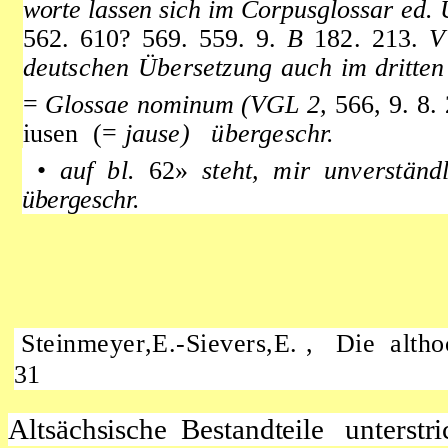
worte lassen sich im
Corpusglossar
ed. 
562. 610? 569. 559. 9.
B
182. 213.
deutschen Übersetzung auch
im dritte
=
Glossae nominum (VGL
2,
566, 9. 
iusen (=
jause) übergeschr.
•
auf bl.
62»
steht, mir unverständ
übergeschr.
Steinmeyer,
E.-Sievers,E. , Die alt
31
Altsächsische Bestandteile unterstri