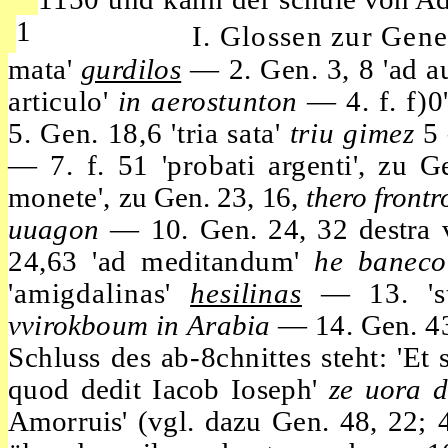
1
I. Glossen zur Gene
mata'
gurdilos
— 2. Gen. 3, 8 'ad 
articulo'
in aerostunton
— 4. f. f)0
5. Gen. 18,6
'tria
sata'
triu gimez
5
— 7. f. 51 'probati
argenti',
zu G
monete',
zu Gen. 23, 16,
thero front
uuagon
— 10.
Gen. 24, 32
destra
24,63 'ad meditandum'
he banec
'amigdalinas'
hesilinas
— 13. 's
vvirokboum in
Arabia
— 14.
Gen.
4
Schluss des ab-8chnittes steht: 'Et
quod dedit Iacob Ioseph'
ze uora 
Amorruis' (vgl. dazu Gen. 48, 22; 