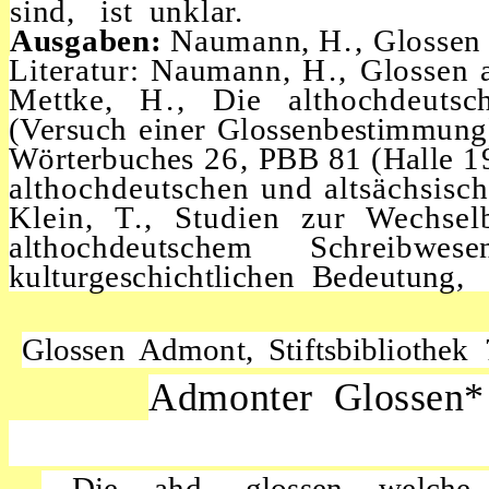
sind, ist unklar.
Ausgaben:
Naumann,
H.,
Glossen
Literatur: Naumann,
H.,
Glossen 
Mettke,
H.,
Die althochdeutsc
(Versuch einer Glossenbestimmung).
Wörterbuches
26,
PBB 81 (Halle
1
althochdeutschen und altsächsisch
Klein,
T.,
Studien zur Wechse
althochdeutschem Schreib
kulturgeschichtlichen Bedeutung,
Glossen Admont, Stiftsbibliothek
Admonter Glossen*
Die ahd. glossen welche 