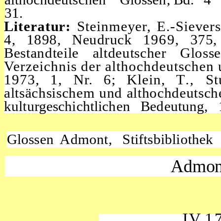
31.
Literatur:
Steinmeyer, E.-Siever
4, 1898, Neudruck
1969,
375, 
Bestandteile altdeutscher Glos
Verzeichnis
der althochdeutschen 
1973, 1, Nr. 6; Klein,
T.,
St
altsächsischem
und althochdeutsc
kulturgeschichtlichen Bedeutung
Glossen Admont, Stiftsbibliothek
Admon
IV,
1