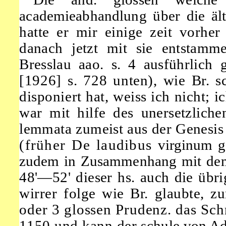
academieabhandlung
über die äl
hatte
er mir einige zeit vorher 
danach jetzt mit sie entsta
Bresslau aao. s. 4 ausführlich
[1926] s. 728 unten),
wie Br. sc
disponiert hat, weiss ich nicht; i
war mit hilfe des unersetzliche
lemmata zumeist aus der Genesi
(früher De laudibus
virginum g
zudem in
Zusammenhang mit dem
48'—52'
dieser hs. auch die übr
wirrer folge wie Br. glaubte, 
oder 3 glossen Prudenz. das Schri
1150 und kann der
schule von A