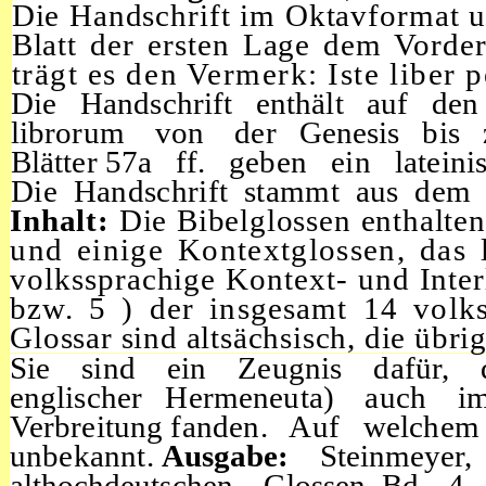
Die Handschrift im Oktavformat um
Blatt der ersten Lage dem Vorder
trägt
es den Vermerk:
Iste
liber 
Die Handschrift enthält auf de
librorum von der Genesis bis
Blätter
57a ff. geben ein lateinis
Die Handschrift stammt aus dem 
Inhalt:
Die Bibelglossen enthalten
und einige Kontextglossen, das 
volkssprachige Kontext- und Inte
bzw. 5 ) der insgesamt 14 volk
Glossar sind altsächsisch, die übr
Sie sind ein Zeugnis dafür, 
englischer Hermeneuta) auch i
Verbreitung
fanden. Auf welchem
unbekannt.
Ausgabe:
Steinmeye
althochdeutschen Glossen,
Bd. 4 