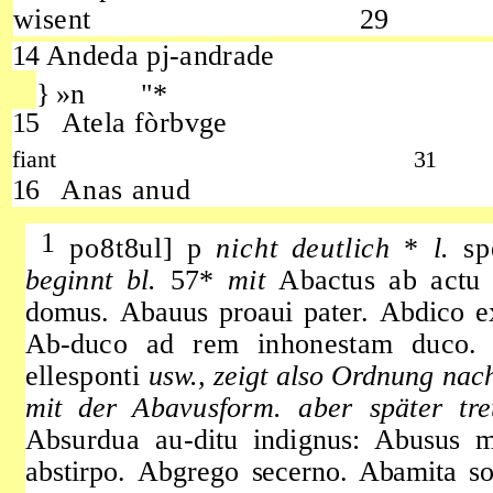
wisent
29
14
Andeda pj-andrade
} »n "*
15
Atela fòrbvge
fiant
31
16
Anas anud
1
po8t8ul] p
nicht deutlich
*
l.
s
beginnt bl.
57*
mit
Abactus
ab actu
domus.
Abauus proaui pater.
Abdico e
Ab-
duco ad rem inhonestam duco. 
ellesponti
usw., zeigt
also Ordnung nach
mit der
Abavusform. aber später tre
Absurdua au-
ditu indignus: Abusus m
abstirpo. Abgrego
secerno. Abamita so