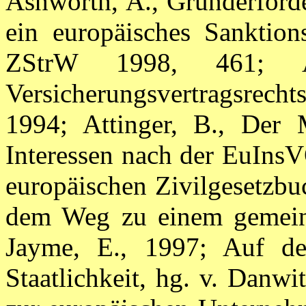
Ashworth, A.,
Grunderforde
ein europäisches Sanktion
ZStrW 1998, 461; Asp
Versicherungsvertragsrecht
1994; Attinger, B., Der M
Interessen nach der EuIns
europäischen Zivilgesetzbu
dem Weg zu einem gemeineu
Jayme, E., 1997; Auf d
Staatlichkeit, hg. v. Danw