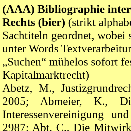
(AAA) Bibliographie inte
Rechts (bier)
(strikt alpha
Sachtiteln geordnet, wobei
unter Words Textverarbeit
„Suchen“ mühelos sofort fest
Kapitalmarktrecht)
Abetz, M., Justizgrundrec
2005; Abmeier, K., Die
Interessenvereinigung un
2987; Abt, C., Die Mitwir